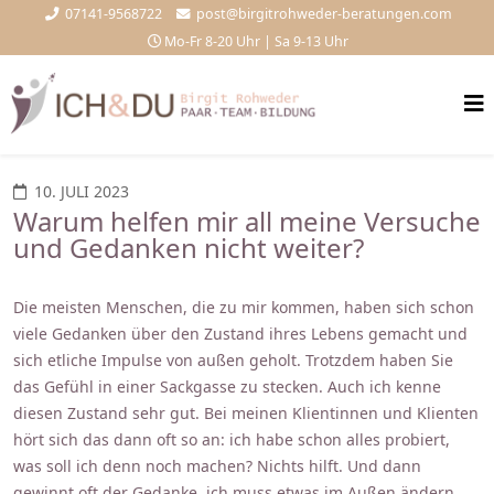
07141-9568722
post@birgitrohweder-beratungen.com
Mo-Fr 8-20 Uhr | Sa 9-13 Uhr
10. JULI 2023
Warum helfen mir all meine Versuche
und Gedanken nicht weiter?
Die meisten Menschen, die zu mir kommen, haben sich schon
viele Gedanken über den Zustand ihres Lebens gemacht und
sich etliche Impulse von außen geholt. Trotzdem haben Sie
das Gefühl in einer Sackgasse zu stecken. Auch ich kenne
diesen Zustand sehr gut. Bei meinen Klientinnen und Klienten
hört sich das dann oft so an: ich habe schon alles probiert,
was soll ich denn noch machen? Nichts hilft. Und dann
gewinnt oft der Gedanke, ich muss etwas im Außen ändern,