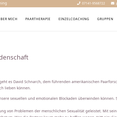
hing
07141-9568722
ÜBER MICH
PAARTHERAPIE
EINZELCOACHING
GRUPPEN
idenschaft
geht es David Schnarch, dem führenden amerikanischen Paarforscher
ich lieben können.
unsere sexuellen und emotionalen Blockaden überwinden können. So
ng von Problemen der menschlichen Sexualität geleistet. Mit sein