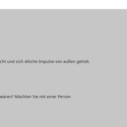
ht und sich etliche Impulse von außen geholt.
 wären? Möchten Sie mit einer Person