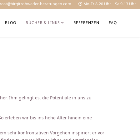
post@birgitrohweder-beratungen.com
Mo-Fr 8-20 Uhr | Sa 9-13 Uhr
BLOG
BÜCHER & LINKS
REFERENZEN
FAQ
. Ihm gelingt es, die Potentiale in uns zu
 erleben wir bis ins hohe Alter hinein eine
em sehr konfrontativen Vorgehen inspiriert er vor