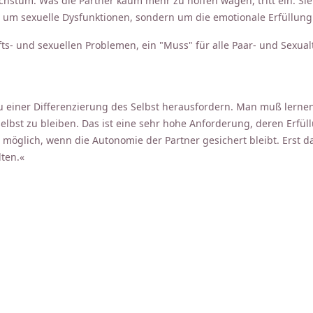
hstum. Was die Partner kaum mehr zu hoffen wagen, tritt ein: Sie
 um sexuelle Dysfunktionen, sondern um die emotionale Erfüllung 
hafts- und sexuellen Problemen, ein "Muss" für alle Paar- und Se
u einer Differenzierung des Selbst herausfordern. Man muß lerne
selbst zu bleiben. Das ist eine sehr hohe Anforderung, deren Erfüll
öglich, wenn die Autonomie der Partner gesichert bleibt. Erst da
ten.«
t & Verlangen