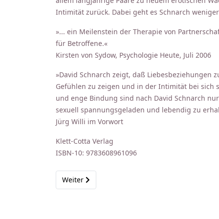
allem langjährige Paare zu neuem erotischen Wac
Intimität zurück. Dabei geht es Schnarch weniger
»... ein Meilenstein der Therapie von Partnersc
für Betroffene.«
Kirsten von Sydow, Psychologie Heute, Juli 2006
»David Schnarch zeigt, daß Liebesbeziehungen z
Gefühlen zu zeigen und in der Intimität bei sich 
und enge Bindung sind nach David Schnarch nur m
sexuell spannungsgeladen und lebendig zu erhal
Jürg Willi im Vorwort
Klett-Cotta Verlag
ISBN-10: 9783608961096
Nächster Beitrag: Dr. David Schnarch – Intimitä
Weiter