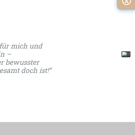
 für mich und
in –
er bewusster
samt doch ist!“