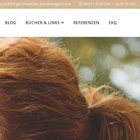
post@birgitrohweder-beratungen.com
Mo-Fr 8-20 Uhr | Sa 9-13 Uhr
BLOG
BÜCHER & LINKS
REFERENZEN
FAQ