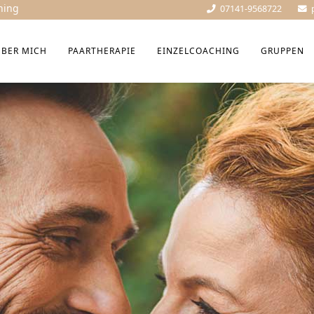
hing
07141-9568722
ÜBER MICH
PAARTHERAPIE
EINZELCOACHING
GRUPPEN